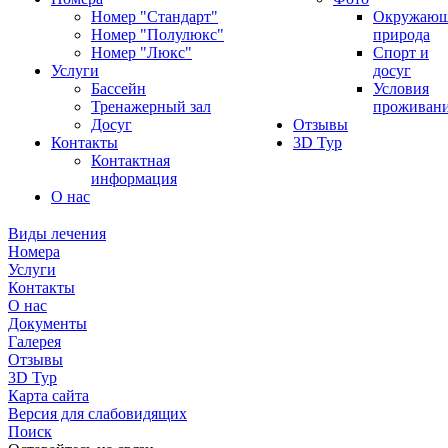
Номер "Стандарт"
Окружающ
Номер "Полулюкс"
природа
Номер "Люкс"
Спорт и
Услуги
досуг
Бассейн
Условия
Тренажерный зал
проживан
Досуг
Отзывы
Контакты
3D Тур
Контактная
информация
О нас
Виды лечения
Номера
Услуги
Контакты
О нас
Документы
Галерея
Отзывы
3D Тур
Карта сайта
Версия для слабовидящих
Поиск